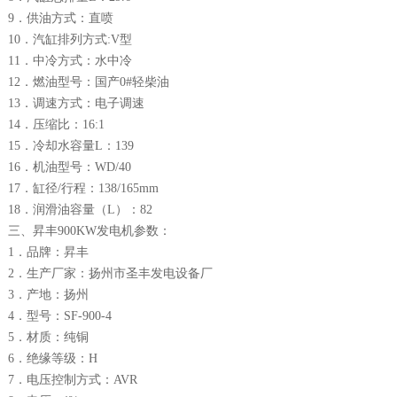
9．供油方式：直喷
10．汽缸排列方式:V型
11．中冷方式：水中冷
12．燃油型号：国产0#轻柴油
13．调速方式：电子调速
14．压缩比：16:1
15．冷却水容量L：139
16．机油型号：WD/40
17．缸径/行程：138/165mm
18．润滑油容量（L）：82
三、昇丰900KW发电机参数：
1．品牌：昇丰
2．生产厂家：扬州市圣丰发电设备厂
3．产地：扬州
4．型号：SF-900-4
5．材质：纯铜
6．绝缘等级：H
7．电压控制方式：AVR