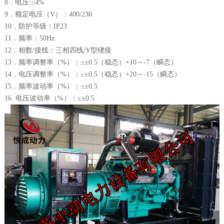
8．电压:≤4%
9．额定电压（V）：400/230
10．防护等级：IP23
11．频率：50Hz
12．相数/接线：三相四线/Y型绕接
13．频率调整率（%）：≤±0.5（稳态）+10～-7（瞬态）
14．电压调整率（%）：≤±0.5（稳态）+20～-15（瞬态）
15．频率波动率（%）：≤±0.5
16. 电压波动率（%）：≤±0.5