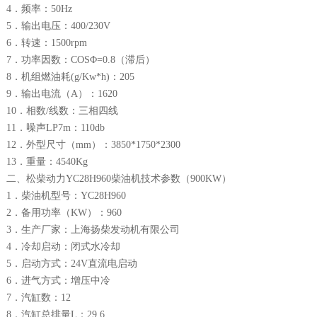
4．频率：50Hz
5．输出电压：400/230V
6．转速：1500rpm
7．功率因数：COSΦ=0.8（滞后）
8．机组燃油耗(g/Kw*h)：205
9．输出电流（A）：1620
10．相数/线数：三相四线
11．噪声LP7m：110db
12．外型尺寸（mm）：3850*1750*2300
13．重量：4540Kg
二、松柴动力YC28H960柴油机技术参数（900KW）
1．柴油机型号：YC28H960
2．备用功率（KW）：960
3．生产厂家：上海扬柴发动机有限公司
4．冷却启动：闭式水冷却
5．启动方式：24V直流电启动
6．进气方式：增压中冷
7．汽缸数：12
8．汽缸总排量L：29.6