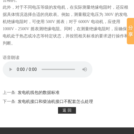
合格的。
此外，对于不同电压等级的发电机，在实际测量绝缘电阻时，还应根
据具体情况选择合适的兆欧表。例如，测量额定电压为 380V 的发电
机绝缘电阻时，可使用 500V 摇表；对于 6000V 电动机，应使用
1000V - 2500V 摇表测绝缘电阻。同时，在测量绝缘电阻时，应确保发
电机处于热态或冷态等特定状态，并按照相关标准的要求进行操作和
判断。
语音朗读
上一条:
发电机线包的数据标准
下一条:
发电机接口和柴油机接口不配套怎么处理